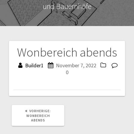
und Bauernhöfe
Wonbereich abends
Beitragsnavigation
Builder1
November 7, 2022
0
VORHERIGER
VORHERIGE:
BEITRAG:
WONBEREICH
ABENDS