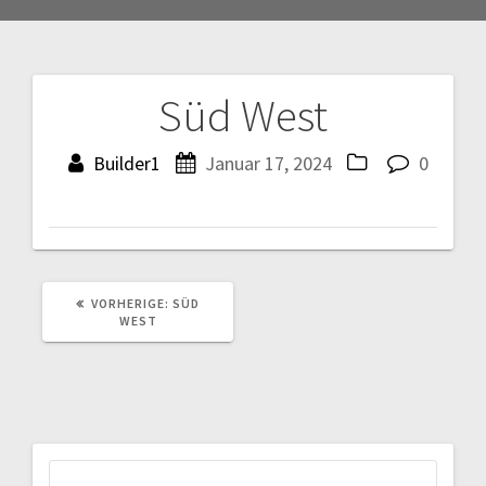
Süd West
Beitragsnavigation
Builder1
Januar 17, 2024
0
VORHERIGER
VORHERIGE:
SÜD
BEITRAG:
WEST
Suchen