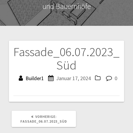
und Bauernhöfe
Fassade_06.07.2023_
Beitragsnavigation
Süd
Builder1
Januar 17, 2024
0
VORHERIGER
VORHERIGE:
BEITRAG:
FASSADE_06.07.2023_SÜD